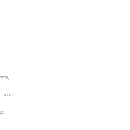
ste,
idsrun
p.