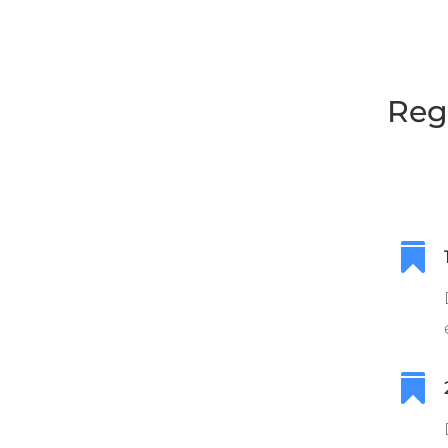
Reg

