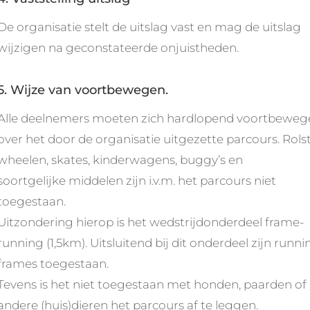
De organisatie stelt de uitslag vast en mag de uitslag
wijzigen na geconstateerde onjuistheden.
5. Wijze van voortbewegen.
Alle deelnemers moeten zich hardlopend voortbeweg
over het door de organisatie uitgezette parcours. Rols
wheelen, skates, kinderwagens, buggy’s en
soortgelijke middelen zijn i.v.m. het parcours niet
toegestaan.
Uitzondering hierop is het wedstrijdonderdeel frame-
running (1,5km). Uitsluitend bij dit onderdeel zijn runni
frames toegestaan.
Tevens is het niet toegestaan met honden, paarden of
andere (huis)dieren het parcours af te leggen.