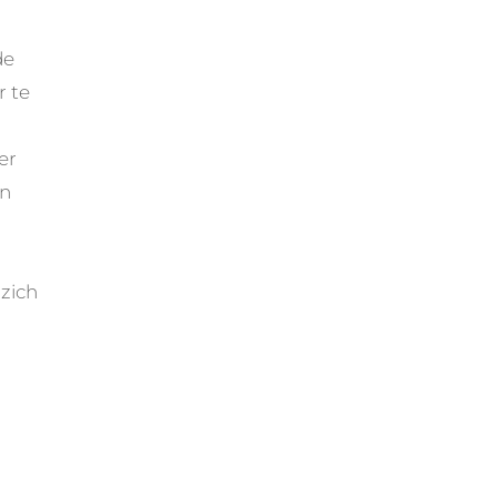
de
r te
er
en
zich