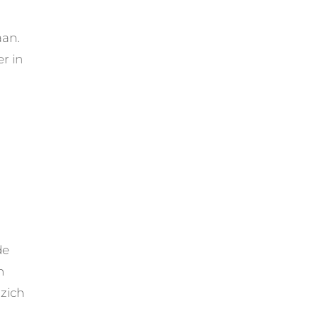
aan.
r in
de
n
zich