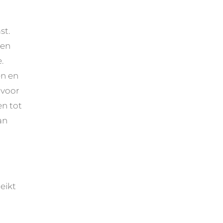
st.
een
.
en en
 voor
en tot
an
eikt