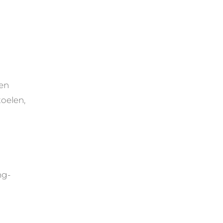
en
toelen,
ng-