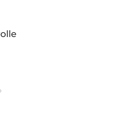
olle
p