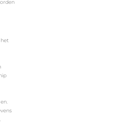
worden
 het
n
hip
en.
evens
.